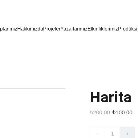
plarımız
Hakkımızda
Projeler
Yazarlarımız
Etkinliklerimiz
Prodüksi
Harita
₺200.00
₺100.00
-
+